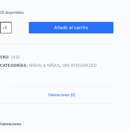
18 disponibles
Desenredante
Añadir al carrito
Mini
Chics
Spray
Tina
SKU:
1410
Dance
CATEGORÍAS:
NIÑOS & NIÑAS
,
UNCATEGORIZED
200ml
esika
cantidad
Valoraciones (0)
Valoraciones