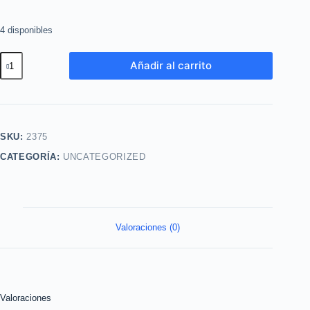
4 disponibles
Devos
Añadir al carrito
Magnetic
100ml
Lbel
cantidad
SKU:
2375
CATEGORÍA:
UNCATEGORIZED
Valoraciones (0)
Valoraciones