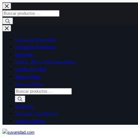
Saltar
al
Búsqueda
contenido
de
productos
Fragancias Masculinas
Fragancias Femeninas
Maquillaje
Cremas, Óleos & Desmaquillantes
Cuidado Personal
Niños & Niñas
Hogar & Oficina
Búsqueda
de
productos
Mi Cuenta
Términos y Condiciones
Nuestras Ofertas