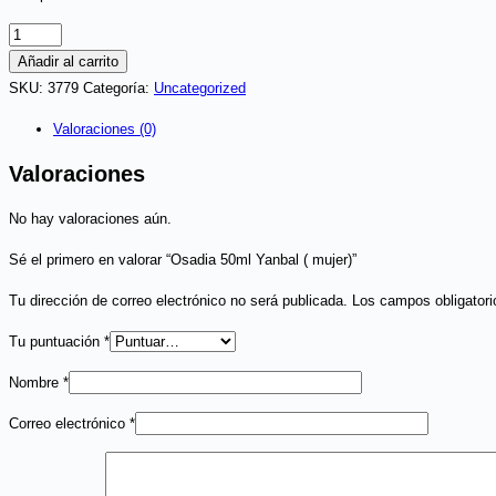
Osadia
50ml
Añadir al carrito
Yanbal
SKU:
3779
Categoría:
Uncategorized
(
Valoraciones (0)
mujer)
cantidad
Valoraciones
No hay valoraciones aún.
Sé el primero en valorar “Osadia 50ml Yanbal ( mujer)”
Tu dirección de correo electrónico no será publicada.
Los campos obligator
Tu puntuación
*
Nombre
*
Correo electrónico
*