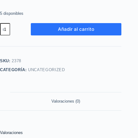
5 disponibles
OHM
Añadir al carrito
Black
100ml
Yanbal
cantidad
SKU:
2378
CATEGORÍA:
UNCATEGORIZED
Valoraciones (0)
Valoraciones