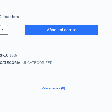
2 disponibles
Limpiador
Añadir al carrito
en
Espuma
Extracto
Divino
SKU:
1855
120ml
CATEGORÍA:
UNCATEGORIZED
Yanbal
cantidad
Valoraciones (0)