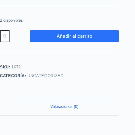
2 disponibles
Labial
Añadir al carrito
Lquido
Mate
Ya
tono
SKU:
1672
Nude
CATEGORÍA:
UNCATEGORIZED
Rose
Yanbal
cantidad
Valoraciones (0)