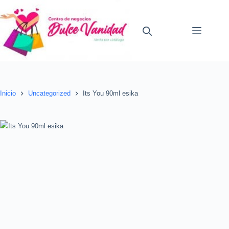
Saltar
al
contenido
Inicio
Uncategorized
Its You 90ml esika