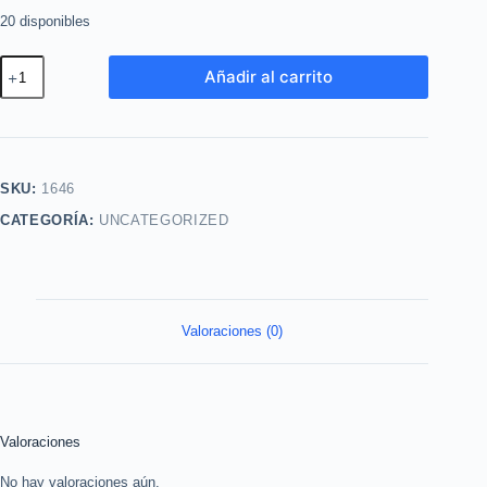
20 disponibles
Its
Añadir al carrito
You
90ml
esika
cantidad
SKU:
1646
CATEGORÍA:
UNCATEGORIZED
Valoraciones (0)
Valoraciones
No hay valoraciones aún.