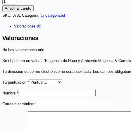
Fragancia
de
Añadir al carrito
Ropa
SKU:
3781
Categoría:
Uncategorized
y
Valoraciones (0)
Ambiente
Magnolia
Valoraciones
&
No hay valoraciones aún.
Camelias
200ml
Sé el primero en valorar “Fragancia de Ropa y Ambiente Magnolia & Camel
Avon
cantidad
Tu dirección de correo electrónico no será publicada.
Los campos obligator
Tu puntuación
*
Nombre
*
Correo electrónico
*