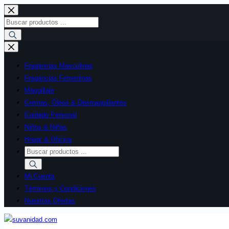
Saltar
al
Búsqueda
contenido
de
productos
Fragancias Masculinas
Fragancias Femeninas
Maquillaje
Cremas, Óleos & Desmaquillantes
Cuidado Personal
Niños & Niñas
Hogar & Oficina
Búsqueda
de
productos
Mi Cuenta
Términos y Condiciones
Nuestras Ofertas