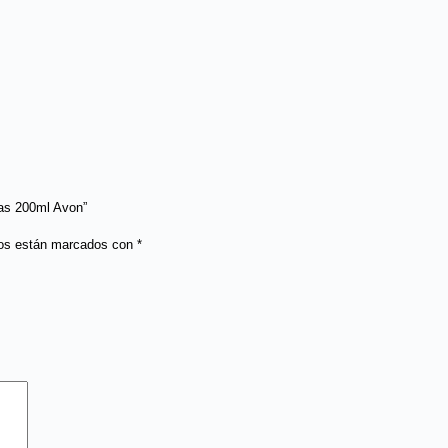
ias 200ml Avon”
ios están marcados con
*