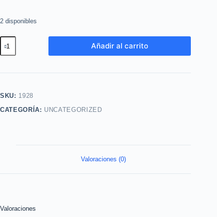
2 disponibles
Espuma
Añadir al carrito
Limpiadora
Suave
100ml
Lbel
SKU:
1928
cantidad
CATEGORÍA:
UNCATEGORIZED
Valoraciones (0)
Valoraciones