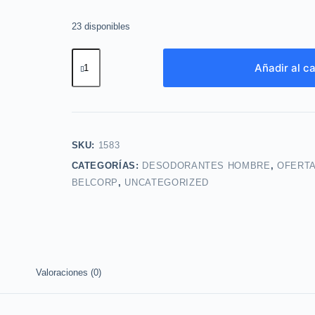
23 disponibles
Desodorante
Añadir al ca
roll
on
Trax
50ml
cyzone
SKU:
1583
(3x$5)
CATEGORÍAS:
DESODORANTES HOMBRE
,
OFERT
cantidad
BELCORP
,
UNCATEGORIZED
Valoraciones (0)