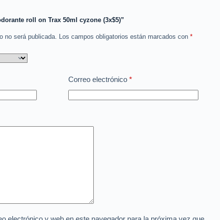
dorante roll on Trax 50ml cyzone (3x$5)”
co no será publicada.
Los campos obligatorios están marcados con
*
Correo electrónico
*
o electrónico y web en este navegador para la próxima vez que