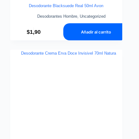
Desodorante Blacksuede Real 50ml Avon
Desodorantes Hombre
,
Uncategorized
$
1,90
Añadir al carrito