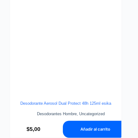
Desodorante Aerosol Dual Protect 48h 125ml esika
Desodorantes Hombre
,
Uncategorized
$
5,00
Añadir al carrito