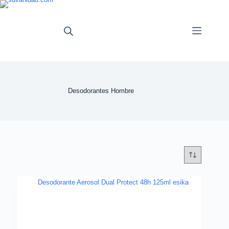
Saltar
al
contenido
Desodorantes Hombre