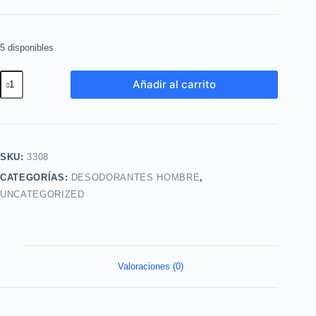
5 disponibles
Desodorante
Añadir al carrito
en
Aerosol
Black
Suede150ml
SKU:
3308
Avon
CATEGORÍAS:
DESODORANTES HOMBRE
,
cantidad
UNCATEGORIZED
Valoraciones (0)