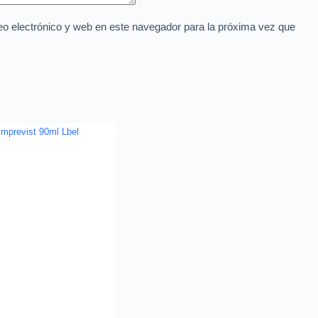
o electrónico y web en este navegador para la próxima vez que