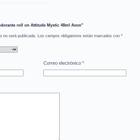
odorante roll on Attitude Mystic 48ml Avon”
co no será publicada.
Los campos obligatorios están marcados con
*
Correo electrónico
*