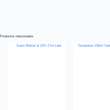
Productos relacionados