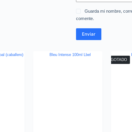
Guarda mi nombre, corre
comente.
Enviar
AGOTADO