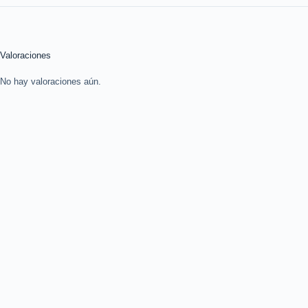
Valoraciones
No hay valoraciones aún.