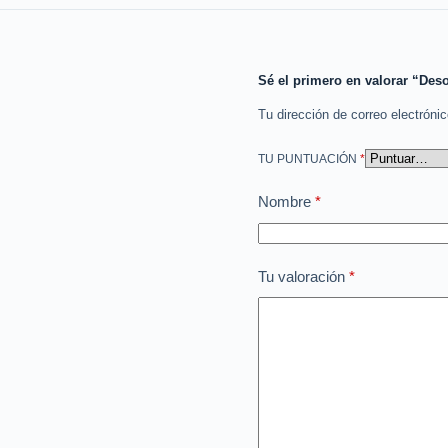
Sé el primero en valorar “Des
Tu dirección de correo electróni
TU PUNTUACIÓN
*
Nombre
*
Tu valoración
*