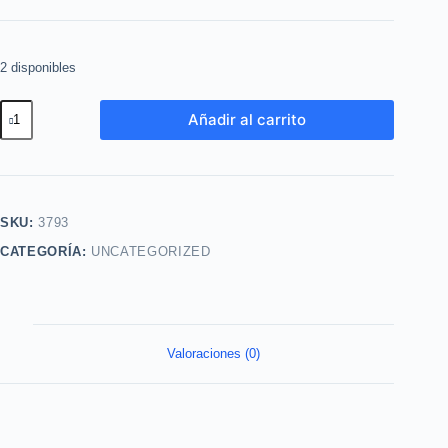
2 disponibles
Delineador
Añadir al carrito
Liquido
para
Ojos
Color
SKU:
3793
Trend
CATEGORÍA:
UNCATEGORIZED
tono
Azul
Metalico
3ml
cantidad
Valoraciones (0)