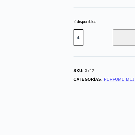
2 disponibles
Colonia
Splash
Green
Coconut
200ml
esika
SKU:
3712
cantidad
CATEGORÍAS:
PERFUME MUJ