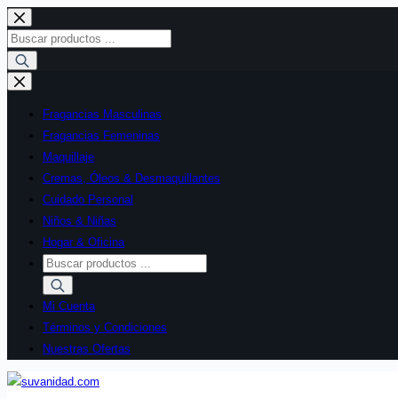
Saltar
al
Búsqueda
contenido
de
productos
Fragancias Masculinas
Fragancias Femeninas
Maquillaje
Cremas, Óleos & Desmaquillantes
Cuidado Personal
Niños & Niñas
Hogar & Oficina
Búsqueda
de
productos
Mi Cuenta
Términos y Condiciones
Nuestras Ofertas