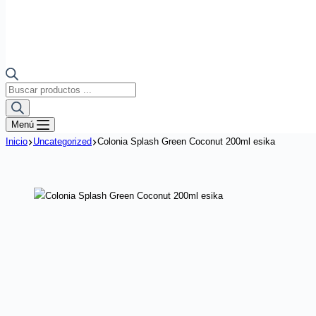
Búsqueda
de
productos
Menú
Inicio
Uncategorized
Colonia Splash Green Coconut 200ml esika