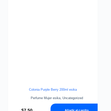
Colonia Purple Berry 200ml esika
Perfume Mujer esika
,
Uncategorized
$
7,50
Añadir al carrito