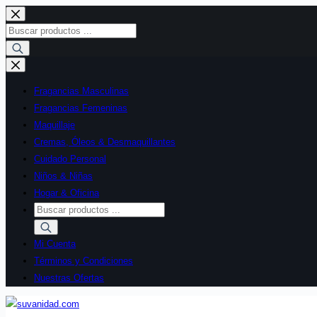
Saltar
al
Búsqueda
contenido
de
productos
Fragancias Masculinas
Fragancias Femeninas
Maquillaje
Cremas, Óleos & Desmaquillantes
Cuidado Personal
Niños & Niñas
Hogar & Oficina
Búsqueda
de
productos
Mi Cuenta
Términos y Condiciones
Nuestras Ofertas