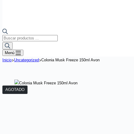
Búsqueda
de
productos
Menú
Inicio
Uncategorized
Colonia Musk Freeze 150ml Avon
AGOTADO