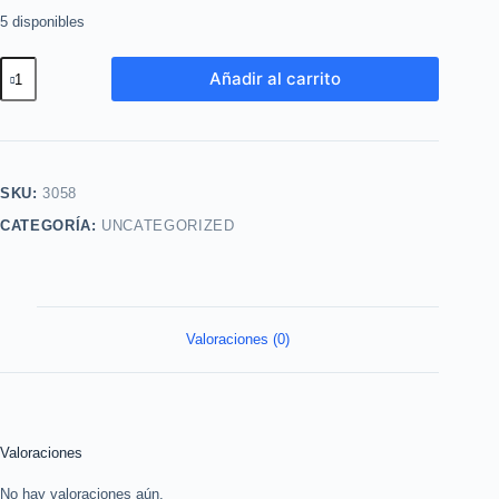
5 disponibles
Brillo
Añadir al carrito
Labial
tono
Cereza
10g
SKU:
3058
Avon
CATEGORÍA:
UNCATEGORIZED
cantidad
Valoraciones (0)
Valoraciones
No hay valoraciones aún.