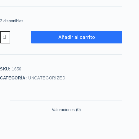
2 disponibles
Brillo
Añadir al carrito
Labial
Hydra
Lip
tono
SKU:
1656
Dreams
CATEGORÍA:
UNCATEGORIZED
Rose
Yanbal
cantidad
Valoraciones (0)