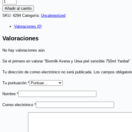
Biomilk
Avena
Añadir al carrito
y
SKU:
4294
Categoría:
Uncategorized
Urea
Valoraciones (0)
piel
sensible
Valoraciones
750ml
No hay valoraciones aún.
Yanbal
cantidad
Sé el primero en valorar “Biomilk Avena y Urea piel sensible 750ml Yanbal”
Tu dirección de correo electrónico no será publicada.
Los campos obligator
Tu puntuación
*
Nombre
*
Correo electrónico
*