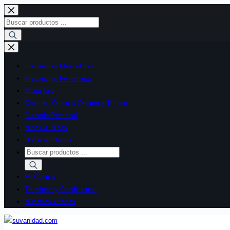
Saltar
al
Búsqueda
contenido
de
productos
Fragancias Masculinas
Fragancias Femeninas
Maquillaje
Cremas, Óleos & Desmaquillantes
Cuidado Personal
Niños & Niñas
Hogar & Oficina
Búsqueda
de
productos
Mi Cuenta
Términos y Condiciones
Nuestras Ofertas