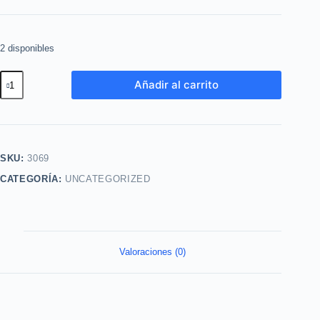
2 disponibles
Base
Añadir al carrito
liquida
Matificante
tono
1N
SKU:
3069
Yanbal
CATEGORÍA:
UNCATEGORIZED
cantidad
Valoraciones (0)