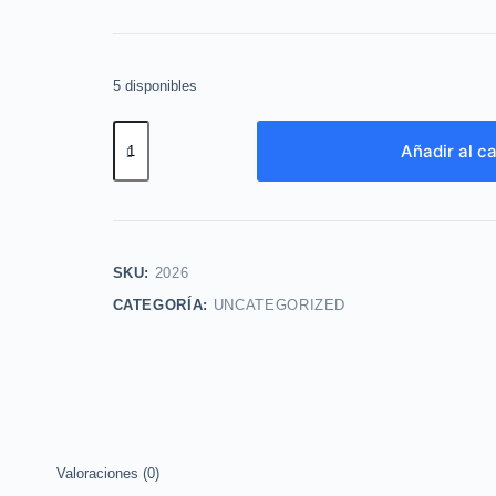
5 disponibles
Aerosol
Añadir al ca
Effective
Original
150ml
Yanbal
cantidad
SKU:
2026
CATEGORÍA:
UNCATEGORIZED
Valoraciones (0)