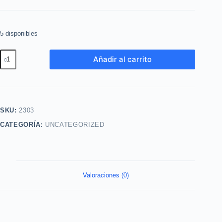
5 disponibles
Suero
Añadir al carrito
Anti
Imperfecciones
Triple
Accion
SKU:
2303
28ml
CATEGORÍA:
UNCATEGORIZED
esika
cantidad
Valoraciones (0)