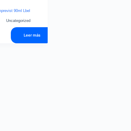
mprevist 90ml Lbel
Uncategorized
0
Leer más