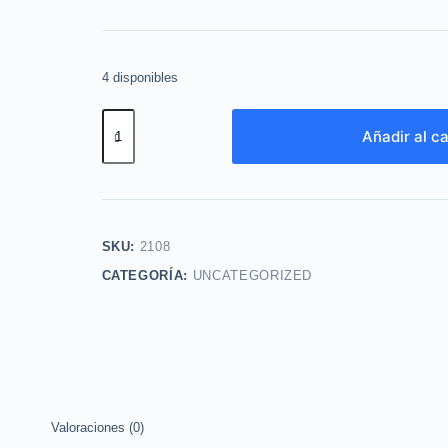
4 disponibles
Primer
Añadir al ca
extender
esika
(
2x
$8)
SKU:
2108
cantidad
CATEGORÍA:
UNCATEGORIZED
Valoraciones (0)