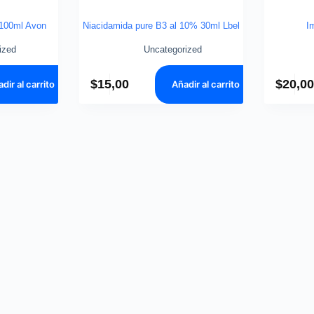
 100ml Avon
Niacidamida pure B3 al 10% 30ml Lbel
I
ized
Uncategorized
$
15,00
$
20,0
dir al carrito
Añadir al carrito