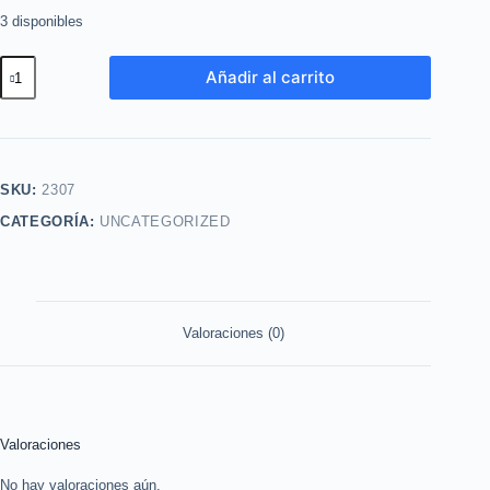
3 disponibles
Mithyka
Añadir al carrito
50ml
Lbel
(2x
$25)
SKU:
2307
cantidad
CATEGORÍA:
UNCATEGORIZED
Valoraciones (0)
Valoraciones
No hay valoraciones aún.