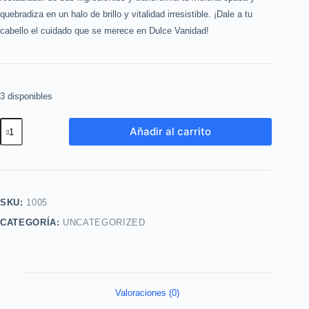
quebradiza en un halo de brillo y vitalidad irresistible. ¡Dale a tu
cabello el cuidado que se merece en Dulce Vanidad!
3 disponibles
Mascarilla
Añadir al carrito
Reconstruccion
Daños
Extremos
Bioproteina
SKU:
1005
250ml
CATEGORÍA:
UNCATEGORIZED
Natura
cantidad
Valoraciones (0)