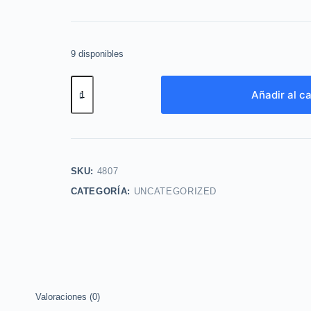
9 disponibles
Locion
Añadir al ca
Body
Dancing
Night
130ml
Cyzone
SKU:
4807
cantidad
CATEGORÍA:
UNCATEGORIZED
Valoraciones (0)