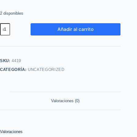
2 disponibles
Labial
Añadir al carrito
Ultramate
FPS
15
Continuous
SKU:
4419
Cocoa
CATEGORÍA:
UNCATEGORIZED
Avon
cantidad
Valoraciones (0)
Valoraciones