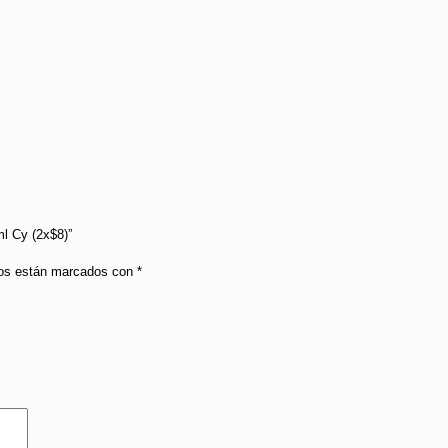
ml Cy (2x$8)”
ios están marcados con
*