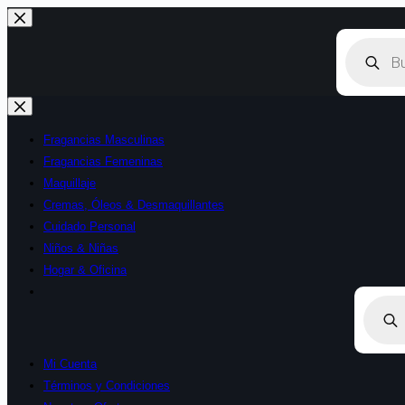
Saltar
al
Búsqueda
de
contenido
productos
Fragancias Masculinas
Fragancias Femeninas
Maquillaje
Cremas, Óleos & Desmaquillantes
Cuidado Personal
Niños & Niñas
Hogar & Oficina
Búsque
de
product
Mi Cuenta
Términos y Condiciones