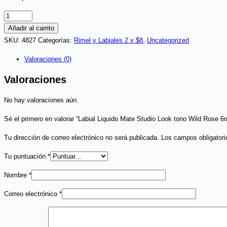
Labial
Liquido
Añadir al carrito
Mate
SKU:
4827
Categorías:
Rimel y Labiales 2 x $8
,
Uncategorized
Studio
Valoraciones (0)
Look
tono
Valoraciones
Wild
No hay valoraciones aún.
Rose
6ml
Sé el primero en valorar “Labial Liquido Mate Studio Look tono Wild Rose 6
Cy
(2x$8)
Tu dirección de correo electrónico no será publicada.
Los campos obligator
cantidad
Tu puntuación
*
Nombre
*
Correo electrónico
*