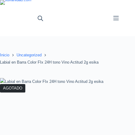
Saltar
al
contenido
Inicio
Uncategorized
Labial en Barra Color FIx 24H tono Vino Actitud 2g esika
AGOTADO