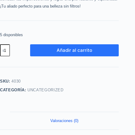
¡Tu aliado perfecto para una belleza sin filtros!
5 disponibles
Gel
Añadir al carrito
Focalizado
Anti
inmperfecciones
Niamicida
SKU:
4030
Perfect
CATEGORÍA:
UNCATEGORIZED
Balance
15g
Yanbal
cantidad
Valoraciones (0)