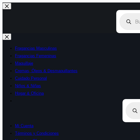
Saltar
al
Búsqueda
de
contenido
productos
Fragancias Masculinas
Fragancias Femeninas
Maquillaje
Cremas, Óleos & Desmaquillantes
Cuidado Personal
Niños & Niñas
Hogar & Oficina
Búsque
de
product
Mi Cuenta
Términos y Condiciones