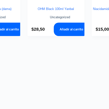
a (dama)
OHM Black 100ml Yanbal
Niacidamid
ized
Uncategorized
$
28,50
$
15,0
dir al carrito
Añadir al carrito