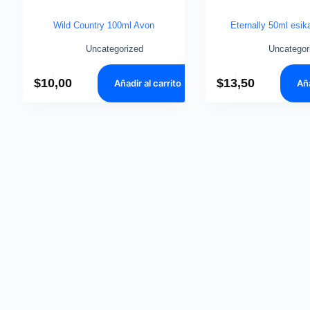
Wild Country 100ml Avon
Eternally 50ml esik
Uncategorized
Uncategor
$
10,00
$
13,50
Añadir al carrito
Aña