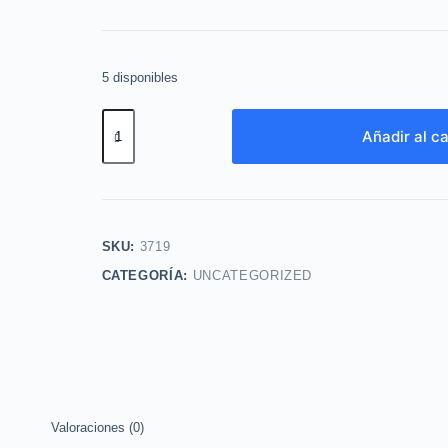
5 disponibles
Colonia
Añadir al ca
Spray
Corporal
Arandano
y
Orquidea
SKU:
3719
200ml
CATEGORÍA:
UNCATEGORIZED
Avon
cantidad
Valoraciones (0)