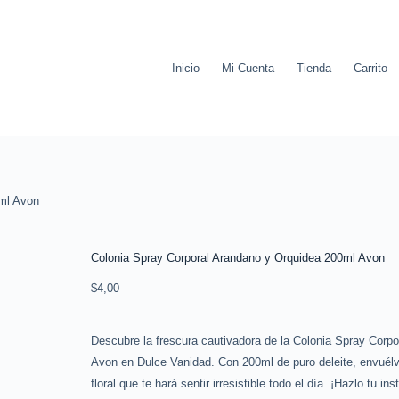
Inicio
Mi Cuenta
Tienda
Carrito
0ml Avon
Colonia Spray Corporal Arandano y Orquidea 200ml Avon
$
4,00
Descubre la frescura cautivadora de la Colonia Spray Corp
Avon en Dulce Vanidad. Con 200ml de puro deleite, envuélve
floral que te hará sentir irresistible todo el día. ¡Hazlo tu ins