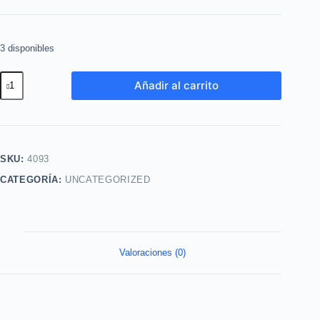
3 disponibles
Colonia
Añadir al carrito
Destine
Budapest
Citrus
Limon
SKU:
4093
200ml
CATEGORÍA:
UNCATEGORIZED
Lbel
cantidad
Valoraciones (0)