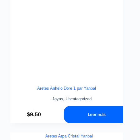
Aretes Anhelo Dore 1 par Yanbal
Joyas
,
Uncategorized
$
9,50
Leer más