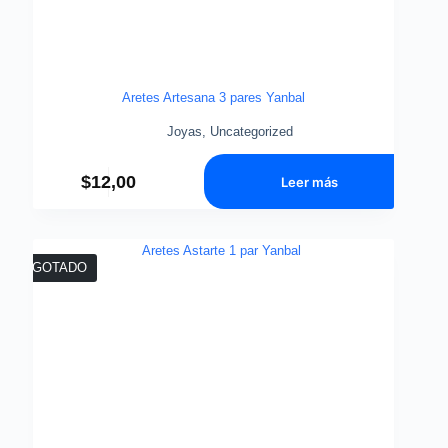
Aretes Artesana 3 pares Yanbal
Joyas
,
Uncategorized
$
12,00
Leer más
AGOTADO