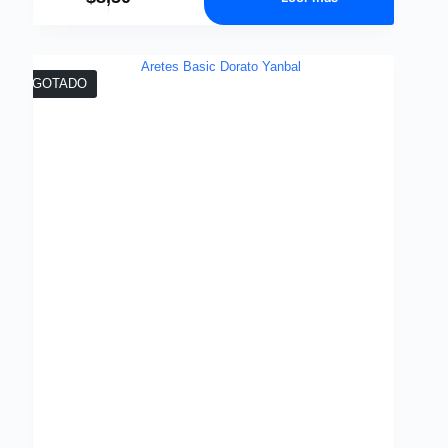
AGOTADO