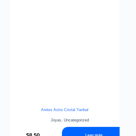
Aretes Astro Cristal Yanbal
Joyas
,
Uncategorized
$
8,50
Leer más