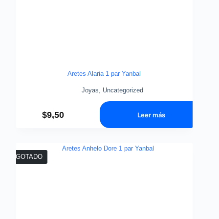
Aretes Alaria 1 par Yanbal
Joyas
,
Uncategorized
$
9,50
Leer más
AGOTADO