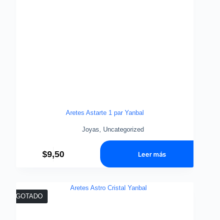
Aretes Astarte 1 par Yanbal
Joyas
,
Uncategorized
$
9,50
Leer más
AGOTADO