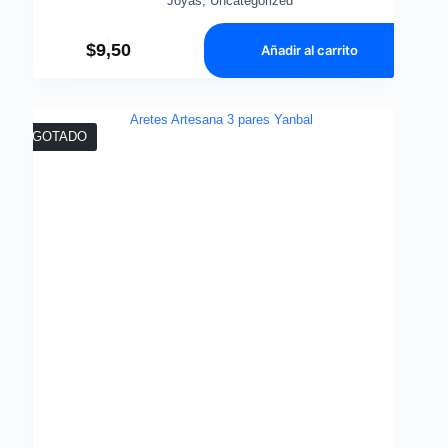
Joyas
,
Uncategorized
$
9,50
Añadir al carrito
AGOTADO