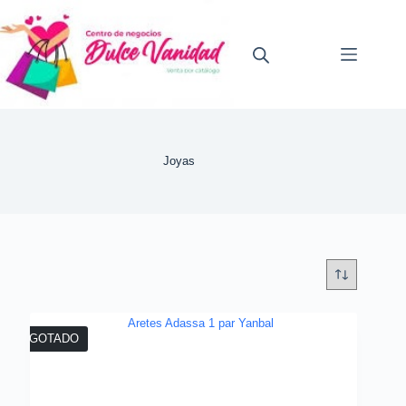
Saltar
al
contenido
Joyas
AGOTADO